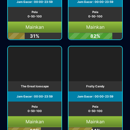
Jam Gacor : 00:00-23:59
Jam Gacor : 00:00-23:59
Pola
Pola
0-50-100
0-50-100
Mainkan
Mainkan
31%
82%
The Great Icescape
Fruity Candy
Jam Gacor : 00:00-23:59
Jam Gacor : 00:00-23:59
Pola
Pola
0-50-100
0-50-100
Mainkan
Mainkan