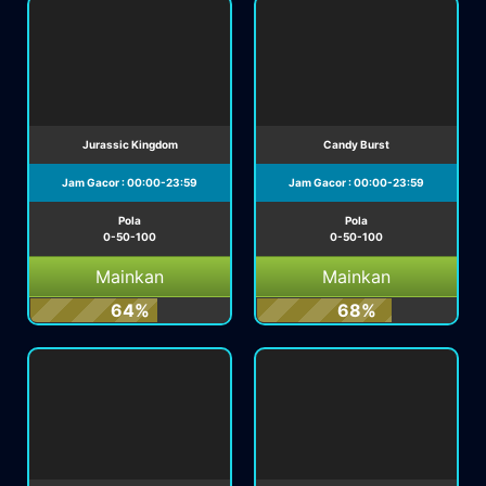
Jurassic Kingdom
Candy Burst
Jam Gacor : 00:00-23:59
Jam Gacor : 00:00-23:59
Pola
Pola
0-50-100
0-50-100
Mainkan
Mainkan
64%
68%