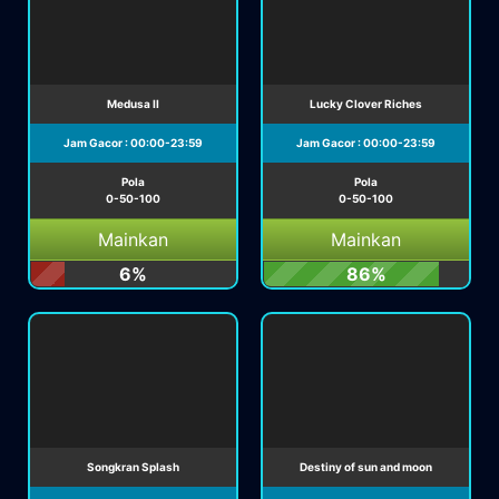
Medusa II
Lucky Clover Riches
Jam Gacor : 00:00-23:59
Jam Gacor : 00:00-23:59
Pola
Pola
0-50-100
0-50-100
Mainkan
Mainkan
6%
86%
Songkran Splash
Destiny of sun and moon