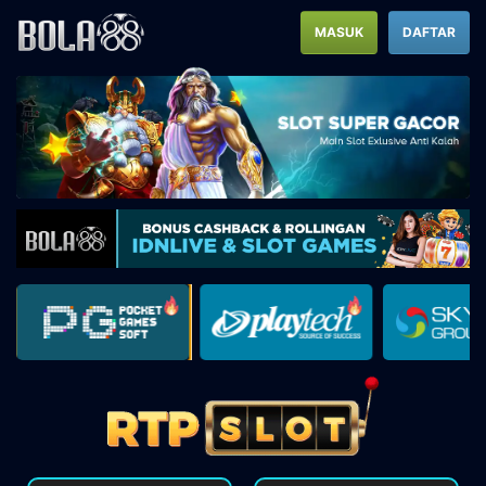
MASUK
DAFTAR