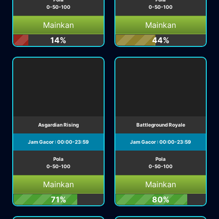
0-50-100
0-50-100
Mainkan
Mainkan
14%
44%
Asgardian Rising
Battleground Royale
Jam Gacor : 00:00-23:59
Jam Gacor : 00:00-23:59
Pola
Pola
0-50-100
0-50-100
Mainkan
Mainkan
71%
80%